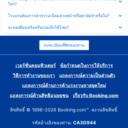
ข้อมูล
ไหร่?
แล้ว
บาง
ส่วน
ซ่อน
โรงแรมต้องการค่าธรรมเนียมล่วงหน้าหรือค่ามัดจำหรือไม่?
แล้ว
ข้อมูล
บาง
ซ่อน
จะขอเตียงเสริมหรือเปลเด็กได้ไหม?
ส่วน
ข้อมูล
แล้ว
บาง
ส่วน
แล้ว
ลงทะเบียนที่พักของท่าน
เวอร์ชั่นคอมพิวเตอร์
ข้อกำหนดในการให้บริการ
วิธีการทำงานของเรา
แถลงการณ์ความเป็นส่วนตัว
แถลงการณ์ด้านการค้าแรงงานทาสยุคใหม่
แถลงการณ์ด้านสิทธิมนุษยชน
เกี่ยวกับ Booking.com
ลิขสิทธิ์ © 1996–2026 Booking.com™. สงวนลิขสิทธิ์.
รหัสอ้างอิงของท่าน:
CA3D944