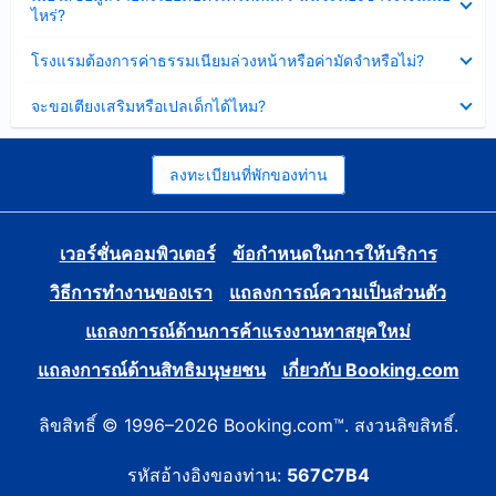
ข้อมูล
ไหร่?
แล้ว
บาง
ส่วน
ซ่อน
โรงแรมต้องการค่าธรรมเนียมล่วงหน้าหรือค่ามัดจำหรือไม่?
แล้ว
ข้อมูล
บาง
ซ่อน
จะขอเตียงเสริมหรือเปลเด็กได้ไหม?
ส่วน
ข้อมูล
แล้ว
บาง
ส่วน
แล้ว
ลงทะเบียนที่พักของท่าน
เวอร์ชั่นคอมพิวเตอร์
ข้อกำหนดในการให้บริการ
วิธีการทำงานของเรา
แถลงการณ์ความเป็นส่วนตัว
แถลงการณ์ด้านการค้าแรงงานทาสยุคใหม่
แถลงการณ์ด้านสิทธิมนุษยชน
เกี่ยวกับ Booking.com
ลิขสิทธิ์ © 1996–2026 Booking.com™. สงวนลิขสิทธิ์.
รหัสอ้างอิงของท่าน:
567C7B4