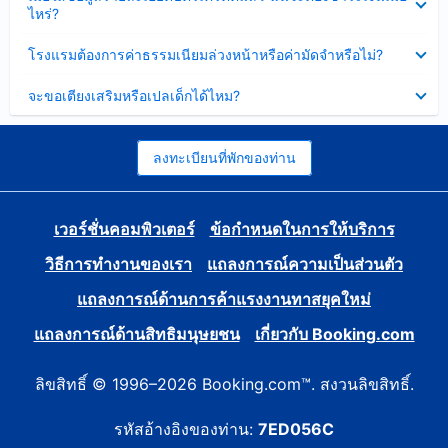
ข้อมูล
ไหร่?
แล้ว
บาง
ส่วน
ซ่อน
โรงแรมต้องการค่าธรรมเนียมล่วงหน้าหรือค่ามัดจำหรือไม่?
แล้ว
ข้อมูล
บาง
ซ่อน
จะขอเตียงเสริมหรือเปลเด็กได้ไหม?
ส่วน
ข้อมูล
แล้ว
บาง
ส่วน
แล้ว
ลงทะเบียนที่พักของท่าน
เวอร์ชั่นคอมพิวเตอร์
ข้อกำหนดในการให้บริการ
วิธีการทำงานของเรา
แถลงการณ์ความเป็นส่วนตัว
แถลงการณ์ด้านการค้าแรงงานทาสยุคใหม่
แถลงการณ์ด้านสิทธิมนุษยชน
เกี่ยวกับ Booking.com
ลิขสิทธิ์ © 1996–2026 Booking.com™. สงวนลิขสิทธิ์.
รหัสอ้างอิงของท่าน:
7ED056C