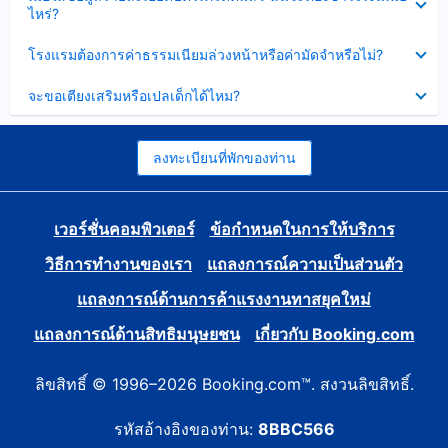
ข้อมูล
ไหร่?
แล้ว
บาง
ส่วน
ซ่อน
โรงแรมต้องการค่าธรรมเนียมล่วงหน้าหรือค่ามัดจำหรือไม่?
แล้ว
ข้อมูล
บาง
ซ่อน
จะขอเตียงเสริมหรือเปลเด็กได้ไหม?
ส่วน
ข้อมูล
แล้ว
บาง
ส่วน
แล้ว
ลงทะเบียนที่พักของท่าน
เวอร์ชั่นคอมพิวเตอร์
ข้อกำหนดในการให้บริการ
วิธีการทำงานของเรา
แถลงการณ์ความเป็นส่วนตัว
แถลงการณ์ด้านการค้าแรงงานทาสยุคใหม่
แถลงการณ์ด้านสิทธิมนุษยชน
เกี่ยวกับ Booking.com
ลิขสิทธิ์ © 1996–2026 Booking.com™. สงวนลิขสิทธิ์.
รหัสอ้างอิงของท่าน:
8BBC566