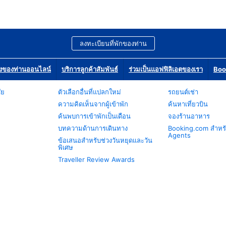
ลงทะเบียนที่พักของท่าน
องของท่านออนไลน์
บริการลูกค้าสัมพันธ์
ร่วมเป็นแอฟฟิลิเอตของเรา
Boo
ัย
ตัวเลือกอื่นที่แปลกใหม่
รถยนต์เช่า
ความคิดเห็นจากผู้เข้าพัก
ค้นหาเที่ยวบิน
ค้นพบการเข้าพักเป็นเดือน
จองร้านอาหาร
บทความด้านการเดินทาง
Booking.com สำหรั
Agents
ข้อเสนอสำหรับช่วงวันหยุดและวัน
พิเศษ
Traveller Review Awards