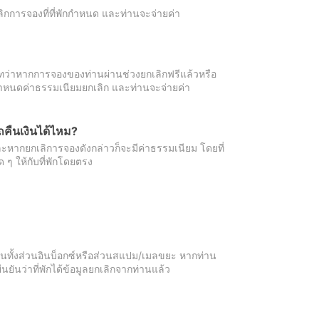
ลิกการจองที่ที่พักกำหนด และท่านจะจ่ายค่า
 ทว่าหากการจองของท่านผ่านช่วงยกเลิกฟรีแล้วหรือ
นผู้กำหนดค่าธรรมเนียมยกเลิก และท่านจะจ่ายค่า
คืนเงินได้ไหม?
ะหากยกเลิการจองดังกล่าวก็จะมีค่าธรรมเนียม โดยที่
 ๆ ให้กับที่พักโดยตรง
านทั้งส่วนอินบ็อกซ์หรือส่วนสแปม/เมลขยะ หากท่าน
นยันว่าที่พักได้ข้อมูลยกเลิกจากท่านแล้ว