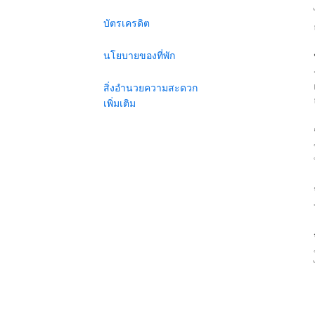
บัตรเครดิต
นโยบายของที่พัก
สิ่งอำนวยความสะดวก
เพิ่มเติม