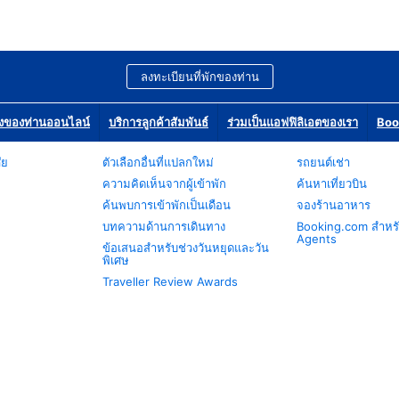
ลงทะเบียนที่พักของท่าน
องของท่านออนไลน์
บริการลูกค้าสัมพันธ์
ร่วมเป็นแอฟฟิลิเอตของเรา
Boo
ัย
ตัวเลือกอื่นที่แปลกใหม่
รถยนต์เช่า
ความคิดเห็นจากผู้เข้าพัก
ค้นหาเที่ยวบิน
ค้นพบการเข้าพักเป็นเดือน
จองร้านอาหาร
บทความด้านการเดินทาง
Booking.com สำหรั
Agents
ข้อเสนอสำหรับช่วงวันหยุดและวัน
พิเศษ
Traveller Review Awards