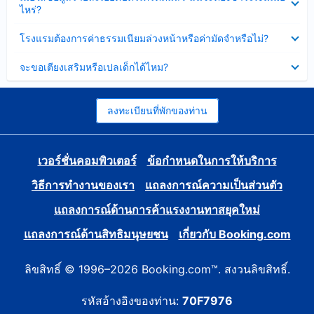
ข้อมูล
ไหร่?
แล้ว
บาง
ส่วน
ซ่อน
โรงแรมต้องการค่าธรรมเนียมล่วงหน้าหรือค่ามัดจำหรือไม่?
แล้ว
ข้อมูล
บาง
ซ่อน
จะขอเตียงเสริมหรือเปลเด็กได้ไหม?
ส่วน
ข้อมูล
แล้ว
บาง
ส่วน
แล้ว
ลงทะเบียนที่พักของท่าน
เวอร์ชั่นคอมพิวเตอร์
ข้อกำหนดในการให้บริการ
วิธีการทำงานของเรา
แถลงการณ์ความเป็นส่วนตัว
แถลงการณ์ด้านการค้าแรงงานทาสยุคใหม่
แถลงการณ์ด้านสิทธิมนุษยชน
เกี่ยวกับ Booking.com
ลิขสิทธิ์ © 1996–2026 Booking.com™. สงวนลิขสิทธิ์.
รหัสอ้างอิงของท่าน:
70F7976