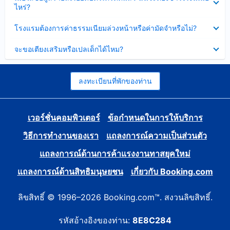
ข้อมูล
ไหร่?
แล้ว
บาง
ส่วน
ซ่อน
โรงแรมต้องการค่าธรรมเนียมล่วงหน้าหรือค่ามัดจำหรือไม่?
แล้ว
ข้อมูล
บาง
ซ่อน
จะขอเตียงเสริมหรือเปลเด็กได้ไหม?
ส่วน
ข้อมูล
แล้ว
บาง
ส่วน
แล้ว
ลงทะเบียนที่พักของท่าน
เวอร์ชั่นคอมพิวเตอร์
ข้อกำหนดในการให้บริการ
วิธีการทำงานของเรา
แถลงการณ์ความเป็นส่วนตัว
แถลงการณ์ด้านการค้าแรงงานทาสยุคใหม่
แถลงการณ์ด้านสิทธิมนุษยชน
เกี่ยวกับ Booking.com
ลิขสิทธิ์ © 1996–2026 Booking.com™. สงวนลิขสิทธิ์.
รหัสอ้างอิงของท่าน:
8E8C284