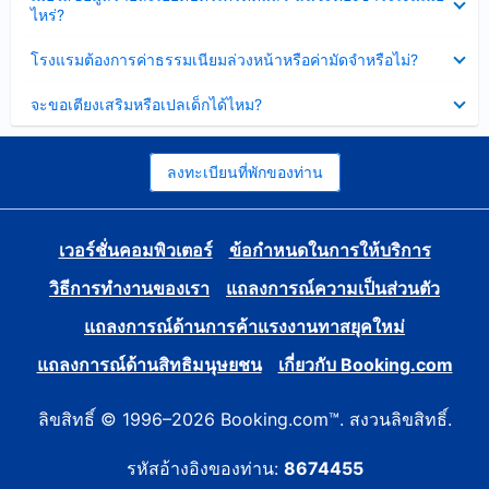
ข้อมูล
ไหร่?
แล้ว
บาง
ส่วน
ซ่อน
โรงแรมต้องการค่าธรรมเนียมล่วงหน้าหรือค่ามัดจำหรือไม่?
แล้ว
ข้อมูล
บาง
ซ่อน
จะขอเตียงเสริมหรือเปลเด็กได้ไหม?
ส่วน
ข้อมูล
แล้ว
บาง
ส่วน
แล้ว
ลงทะเบียนที่พักของท่าน
เวอร์ชั่นคอมพิวเตอร์
ข้อกำหนดในการให้บริการ
วิธีการทำงานของเรา
แถลงการณ์ความเป็นส่วนตัว
แถลงการณ์ด้านการค้าแรงงานทาสยุคใหม่
แถลงการณ์ด้านสิทธิมนุษยชน
เกี่ยวกับ Booking.com
ลิขสิทธิ์ © 1996–2026 Booking.com™. สงวนลิขสิทธิ์.
รหัสอ้างอิงของท่าน:
8674455