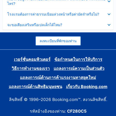
ข้อมูล
ไหร่?
แล้ว
บาง
ส่วน
ซ่อน
โรงแรมต้องการค่าธรรมเนียมล่วงหน้าหรือค่ามัดจำหรือไม่?
แล้ว
ข้อมูล
บาง
ซ่อน
จะขอเตียงเสริมหรือเปลเด็กได้ไหม?
ส่วน
ข้อมูล
แล้ว
บาง
ส่วน
แล้ว
ลงทะเบียนที่พักของท่าน
เวอร์ชั่นคอมพิวเตอร์
ข้อกำหนดในการให้บริการ
วิธีการทำงานของเรา
แถลงการณ์ความเป็นส่วนตัว
แถลงการณ์ด้านการค้าแรงงานทาสยุคใหม่
แถลงการณ์ด้านสิทธิมนุษยชน
เกี่ยวกับ Booking.com
ลิขสิทธิ์ © 1996–2026 Booking.com™. สงวนลิขสิทธิ์.
รหัสอ้างอิงของท่าน:
CF280C5