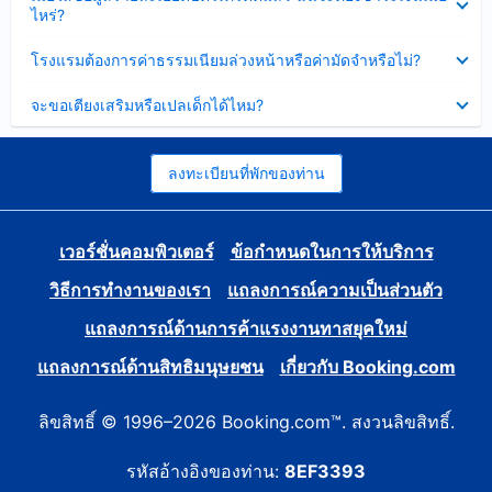
ข้อมูล
ไหร่?
แล้ว
บาง
ส่วน
ซ่อน
โรงแรมต้องการค่าธรรมเนียมล่วงหน้าหรือค่ามัดจำหรือไม่?
แล้ว
ข้อมูล
บาง
ซ่อน
จะขอเตียงเสริมหรือเปลเด็กได้ไหม?
ส่วน
ข้อมูล
แล้ว
บาง
ส่วน
แล้ว
ลงทะเบียนที่พักของท่าน
เวอร์ชั่นคอมพิวเตอร์
ข้อกำหนดในการให้บริการ
วิธีการทำงานของเรา
แถลงการณ์ความเป็นส่วนตัว
แถลงการณ์ด้านการค้าแรงงานทาสยุคใหม่
แถลงการณ์ด้านสิทธิมนุษยชน
เกี่ยวกับ Booking.com
ลิขสิทธิ์ © 1996–2026 Booking.com™. สงวนลิขสิทธิ์.
รหัสอ้างอิงของท่าน:
8EF3393