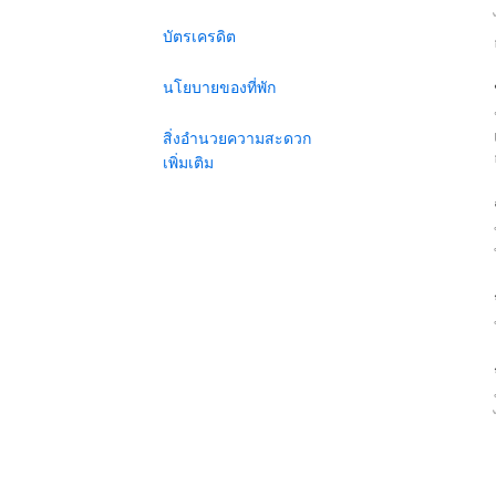
บัตรเครดิต
นโยบายของที่พัก
สิ่งอำนวยความสะดวก
เพิ่มเติม