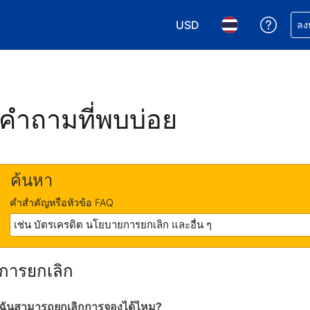
USD
รับควา
ลง
เลือกสกุลเงิน. สกุลเงินที่ท
เลือกภาษา. ภาษาที
คำถามที่พบบ่อย
ค้นหา
คำสำคัญหรือหัวข้อ FAQ
การยกเลิก
ฉันสามารถยกเลิกการจองได้ไหม?