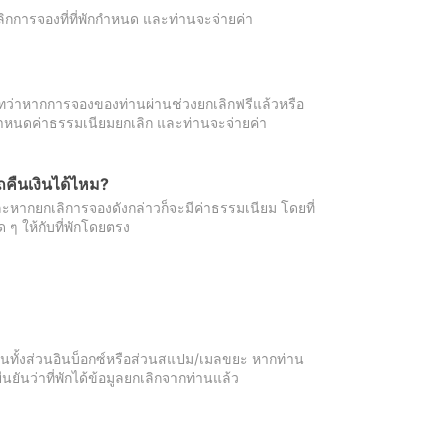
ลิกการจองที่ที่พักกำหนด และท่านจะจ่ายค่า
 ทว่าหากการจองของท่านผ่านช่วงยกเลิกฟรีแล้วหรือ
นผู้กำหนดค่าธรรมเนียมยกเลิก และท่านจะจ่ายค่า
คืนเงินได้ไหม?
ะหากยกเลิการจองดังกล่าวก็จะมีค่าธรรมเนียม โดยที่
 ๆ ให้กับที่พักโดยตรง
านทั้งส่วนอินบ็อกซ์หรือส่วนสแปม/เมลขยะ หากท่าน
นยันว่าที่พักได้ข้อมูลยกเลิกจากท่านแล้ว