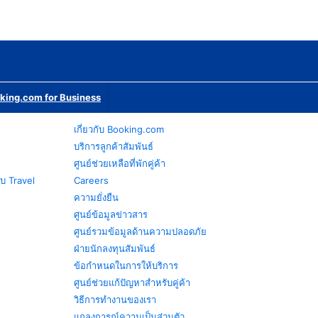
king.com for Business
เกี่ยวกับ Booking.com
บริการลูกค้าสัมพันธ์
ศูนย์ช่วยเหลือที่พักคู่ค้า
บ Travel
Careers
ความยั่งยืน
ศูนย์ข้อมูลข่าวสาร
ศูนย์รวมข้อมูลด้านความปลอดภัย
ฝ่ายนักลงทุนสัมพันธ์
ข้อกำหนดในการให้บริการ
ศูนย์ช่วยแก้ปัญหาสำหรับคู่ค้า
วิธีการทำงานของเรา
แถลงการณ์ความเป็นส่วนตัว