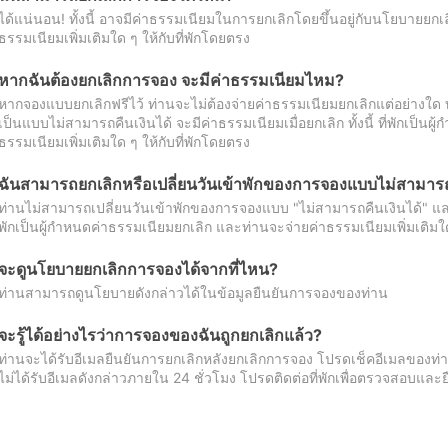
ได้แน่นอน! ทั้งนี้ อาจมีค่าธรรมเนียมในการยกเลิกโดยขึ้นอยู่กับนโยบายยกเ
ธรรมเนียมเพิ่มเติมใด ๆ ให้กับที่พักโดยตรง
หากฉันต้องยกเลิกการจอง จะมีค่าธรรมเนียมไหม?
หากจองแบบยกเลิกฟรีไว้ ท่านจะไม่ต้องจ่ายค่าธรรมเนียมยกเลิกแต่อย่างใด
เป็นแบบไม่สามารถคืนเงินได้ จะมีค่าธรรมเนียมเมื่อยกเลิก ทั้งนี้ ที่พักเป็
ธรรมเนียมเพิ่มเติมใด ๆ ให้กับที่พักโดยตรง
ฉันสามารถยกเลิกหรือเปลี่ยนวันเข้าพักของการจองแบบไม่สามารถ
ท่านไม่สามารถเปลี่ยนวันเข้าพักของการจองแบบ "ไม่สามารถคืนเงินได้" แล
พักเป็นผู้กำหนดค่าธรรมเนียมยกเลิก และท่านจะจ่ายค่าธรรมเนียมเพิ่มเติมใด
จะดูนโยบายยกเลิกการจองได้จากที่ไหน?
ท่านสามารถดูนโยบายดังกล่าวได้ในข้อมูลยืนยันการจองของท่าน
จะรู้ได้อย่างไรว่าการจองของฉันถูกยกเลิกแล้ว?
ท่านจะได้รับอีเมลยืนยันการยกเลิกหลังยกเลิกการจอง โปรดเช็คอีเมลของท่
ไม่ได้รับอีเมลดังกล่าวภายใน 24 ชั่วโมง โปรดติดต่อที่พักเพื่อตรวจสอบและยื