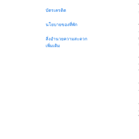
บัตรเครดิต
นโยบายของที่พัก
สิ่งอำนวยความสะดวก
เพิ่มเติม