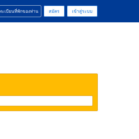
มช่วยเหลือเกี่ยวกับการจองของท่าน
ทะเบียนที่พักของท่าน
สมัคร
เข้าสู่ระบบ
่านเลือกในปัจจุบันคือ ดอลลาร์สหรัฐอเมริกา
่ท่านเลือกในปัจจุบันคือ ไทย