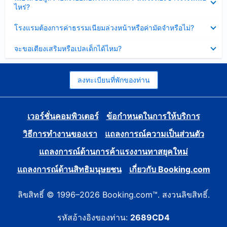
ข้อมูล
ไหร่?
แล้ว
บาง
ส่วน
ซ่อน
โรงแรมต้องการค่าธรรมเนียมล่วงหน้าหรือค่ามัดจำหรือไม่?
แล้ว
ข้อมูล
บาง
ซ่อน
จะขอเตียงเสริมหรือเปลเด็กได้ไหม?
ส่วน
ข้อมูล
แล้ว
บาง
ส่วน
แล้ว
ลงทะเบียนที่พักของท่าน
เวอร์ชั่นคอมพิวเตอร์
ข้อกำหนดในการให้บริการ
วิธีการทำงานของเรา
แถลงการณ์ความเป็นส่วนตัว
แถลงการณ์ด้านการค้าแรงงานทาสยุคใหม่
แถลงการณ์ด้านสิทธิมนุษยชน
เกี่ยวกับ Booking.com
ลิขสิทธิ์ © 1996–2026 Booking.com™. สงวนลิขสิทธิ์.
รหัสอ้างอิงของท่าน:
2689CD4