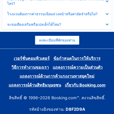
ข้อมูล
ไหร่?
แล้ว
บาง
ส่วน
ซ่อน
โรงแรมต้องการค่าธรรมเนียมล่วงหน้าหรือค่ามัดจำหรือไม่?
แล้ว
ข้อมูล
บาง
ซ่อน
จะขอเตียงเสริมหรือเปลเด็กได้ไหม?
ส่วน
ข้อมูล
แล้ว
บาง
ส่วน
แล้ว
ลงทะเบียนที่พักของท่าน
เวอร์ชั่นคอมพิวเตอร์
ข้อกำหนดในการให้บริการ
วิธีการทำงานของเรา
แถลงการณ์ความเป็นส่วนตัว
แถลงการณ์ด้านการค้าแรงงานทาสยุคใหม่
แถลงการณ์ด้านสิทธิมนุษยชน
เกี่ยวกับ Booking.com
ลิขสิทธิ์ © 1996–2026 Booking.com™. สงวนลิขสิทธิ์.
รหัสอ้างอิงของท่าน:
D8F2D9A