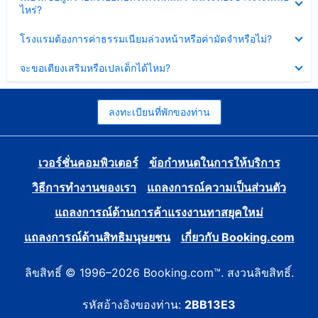
ข้อมูล
ไหร่?
แล้ว
บาง
ส่วน
ซ่อน
โรงแรมต้องการค่าธรรมเนียมล่วงหน้าหรือค่ามัดจำหรือไม่?
แล้ว
ข้อมูล
บาง
ซ่อน
จะขอเตียงเสริมหรือเปลเด็กได้ไหม?
ส่วน
ข้อมูล
แล้ว
บาง
ส่วน
แล้ว
ลงทะเบียนที่พักของท่าน
เวอร์ชั่นคอมพิวเตอร์
ข้อกำหนดในการให้บริการ
วิธีการทำงานของเรา
แถลงการณ์ความเป็นส่วนตัว
แถลงการณ์ด้านการค้าแรงงานทาสยุคใหม่
แถลงการณ์ด้านสิทธิมนุษยชน
เกี่ยวกับ Booking.com
ลิขสิทธิ์ © 1996–2026 Booking.com™. สงวนลิขสิทธิ์.
รหัสอ้างอิงของท่าน:
2BB13E3