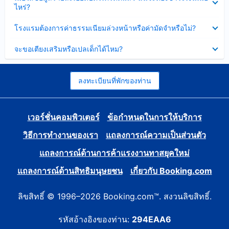
ข้อมูล
ไหร่?
แล้ว
บาง
ส่วน
ซ่อน
โรงแรมต้องการค่าธรรมเนียมล่วงหน้าหรือค่ามัดจำหรือไม่?
แล้ว
ข้อมูล
บาง
ซ่อน
จะขอเตียงเสริมหรือเปลเด็กได้ไหม?
ส่วน
ข้อมูล
แล้ว
บาง
ส่วน
แล้ว
ลงทะเบียนที่พักของท่าน
เวอร์ชั่นคอมพิวเตอร์
ข้อกำหนดในการให้บริการ
วิธีการทำงานของเรา
แถลงการณ์ความเป็นส่วนตัว
แถลงการณ์ด้านการค้าแรงงานทาสยุคใหม่
แถลงการณ์ด้านสิทธิมนุษยชน
เกี่ยวกับ Booking.com
ลิขสิทธิ์ © 1996–2026 Booking.com™. สงวนลิขสิทธิ์.
รหัสอ้างอิงของท่าน:
294EAA6