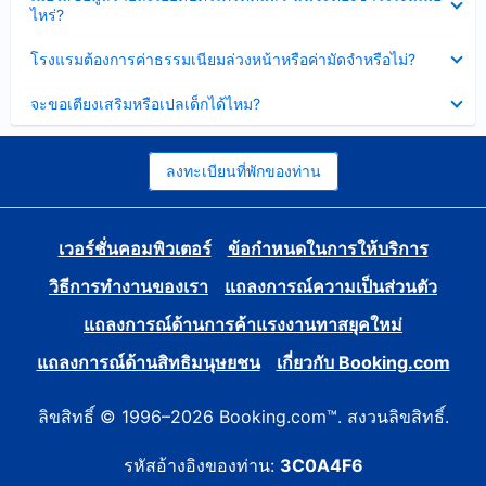
ข้อมูล
ไหร่?
แล้ว
บาง
ส่วน
ซ่อน
โรงแรมต้องการค่าธรรมเนียมล่วงหน้าหรือค่ามัดจำหรือไม่?
แล้ว
ข้อมูล
บาง
ซ่อน
จะขอเตียงเสริมหรือเปลเด็กได้ไหม?
ส่วน
ข้อมูล
แล้ว
บาง
ส่วน
แล้ว
ลงทะเบียนที่พักของท่าน
เวอร์ชั่นคอมพิวเตอร์
ข้อกำหนดในการให้บริการ
วิธีการทำงานของเรา
แถลงการณ์ความเป็นส่วนตัว
แถลงการณ์ด้านการค้าแรงงานทาสยุคใหม่
แถลงการณ์ด้านสิทธิมนุษยชน
เกี่ยวกับ Booking.com
ลิขสิทธิ์ © 1996–2026 Booking.com™. สงวนลิขสิทธิ์.
รหัสอ้างอิงของท่าน:
3C0A4F6