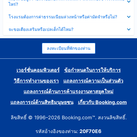
ข้อมูล
ไหร่?
แล้ว
บาง
ส่วน
ซ่อน
โรงแรมต้องการค่าธรรมเนียมล่วงหน้าหรือค่ามัดจำหรือไม่?
แล้ว
ข้อมูล
บาง
ซ่อน
จะขอเตียงเสริมหรือเปลเด็กได้ไหม?
ส่วน
ข้อมูล
แล้ว
บาง
ส่วน
แล้ว
ลงทะเบียนที่พักของท่าน
เวอร์ชั่นคอมพิวเตอร์
ข้อกำหนดในการให้บริการ
วิธีการทำงานของเรา
แถลงการณ์ความเป็นส่วนตัว
แถลงการณ์ด้านการค้าแรงงานทาสยุคใหม่
แถลงการณ์ด้านสิทธิมนุษยชน
เกี่ยวกับ Booking.com
ลิขสิทธิ์ © 1996–2026 Booking.com™. สงวนลิขสิทธิ์.
รหัสอ้างอิงของท่าน:
20F70E6