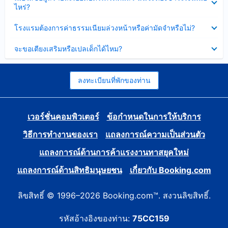
ข้อมูล
ไหร่?
แล้ว
บาง
ส่วน
ซ่อน
โรงแรมต้องการค่าธรรมเนียมล่วงหน้าหรือค่ามัดจำหรือไม่?
แล้ว
ข้อมูล
บาง
ซ่อน
จะขอเตียงเสริมหรือเปลเด็กได้ไหม?
ส่วน
ข้อมูล
แล้ว
บาง
ส่วน
แล้ว
ลงทะเบียนที่พักของท่าน
เวอร์ชั่นคอมพิวเตอร์
ข้อกำหนดในการให้บริการ
วิธีการทำงานของเรา
แถลงการณ์ความเป็นส่วนตัว
แถลงการณ์ด้านการค้าแรงงานทาสยุคใหม่
แถลงการณ์ด้านสิทธิมนุษยชน
เกี่ยวกับ Booking.com
ลิขสิทธิ์ © 1996–2026 Booking.com™. สงวนลิขสิทธิ์.
รหัสอ้างอิงของท่าน:
75CC159