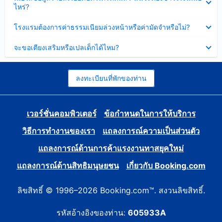
ข้อมูล
ไหร่?
แล้ว
บาง
ส่วน
ซ่อน
โรงแรมต้องการค่าธรรมเนียมล่วงหน้าหรือค่ามัดจำหรือไม่?
แล้ว
ข้อมูล
บาง
ซ่อน
จะขอเตียงเสริมหรือเปลเด็กได้ไหม?
ส่วน
ข้อมูล
แล้ว
บาง
ส่วน
แล้ว
ลงทะเบียนที่พักของท่าน
เวอร์ชั่นคอมพิวเตอร์
ข้อกำหนดในการให้บริการ
วิธีการทำงานของเรา
แถลงการณ์ความเป็นส่วนตัว
แถลงการณ์ด้านการค้าแรงงานทาสยุคใหม่
แถลงการณ์ด้านสิทธิมนุษยชน
เกี่ยวกับ Booking.com
ลิขสิทธิ์ © 1996–2026 Booking.com™. สงวนลิขสิทธิ์.
รหัสอ้างอิงของท่าน:
605933A