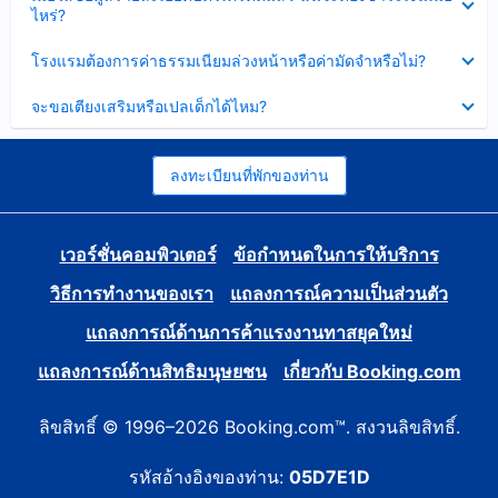
ข้อมูล
ไหร่?
แล้ว
บาง
ส่วน
ซ่อน
โรงแรมต้องการค่าธรรมเนียมล่วงหน้าหรือค่ามัดจำหรือไม่?
แล้ว
ข้อมูล
บาง
ซ่อน
จะขอเตียงเสริมหรือเปลเด็กได้ไหม?
ส่วน
ข้อมูล
แล้ว
บาง
ส่วน
แล้ว
ลงทะเบียนที่พักของท่าน
เวอร์ชั่นคอมพิวเตอร์
ข้อกำหนดในการให้บริการ
วิธีการทำงานของเรา
แถลงการณ์ความเป็นส่วนตัว
แถลงการณ์ด้านการค้าแรงงานทาสยุคใหม่
แถลงการณ์ด้านสิทธิมนุษยชน
เกี่ยวกับ Booking.com
ลิขสิทธิ์ © 1996–2026 Booking.com™. สงวนลิขสิทธิ์.
รหัสอ้างอิงของท่าน:
05D7E1D