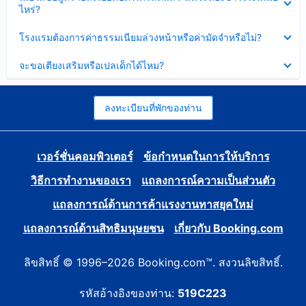
ข้อมูล
ไหร่?
แล้ว
บาง
ส่วน
ซ่อน
โรงแรมต้องการค่าธรรมเนียมล่วงหน้าหรือค่ามัดจำหรือไม่?
แล้ว
ข้อมูล
บาง
ซ่อน
จะขอเตียงเสริมหรือเปลเด็กได้ไหม?
ส่วน
ข้อมูล
แล้ว
บาง
ส่วน
แล้ว
ลงทะเบียนที่พักของท่าน
เวอร์ชั่นคอมพิวเตอร์
ข้อกำหนดในการให้บริการ
วิธีการทำงานของเรา
แถลงการณ์ความเป็นส่วนตัว
แถลงการณ์ด้านการค้าแรงงานทาสยุคใหม่
แถลงการณ์ด้านสิทธิมนุษยชน
เกี่ยวกับ Booking.com
ลิขสิทธิ์ © 1996–2026 Booking.com™. สงวนลิขสิทธิ์.
รหัสอ้างอิงของท่าน:
519C223