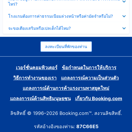
ข้อมูล
ไหร่?
แล้ว
บาง
ส่วน
ซ่อน
โรงแรมต้องการค่าธรรมเนียมล่วงหน้าหรือค่ามัดจำหรือไม่?
แล้ว
ข้อมูล
บาง
ซ่อน
จะขอเตียงเสริมหรือเปลเด็กได้ไหม?
ส่วน
ข้อมูล
แล้ว
บาง
ส่วน
แล้ว
ลงทะเบียนที่พักของท่าน
เวอร์ชั่นคอมพิวเตอร์
ข้อกำหนดในการให้บริการ
วิธีการทำงานของเรา
แถลงการณ์ความเป็นส่วนตัว
แถลงการณ์ด้านการค้าแรงงานทาสยุคใหม่
แถลงการณ์ด้านสิทธิมนุษยชน
เกี่ยวกับ Booking.com
ลิขสิทธิ์ © 1996–2026 Booking.com™. สงวนลิขสิทธิ์.
รหัสอ้างอิงของท่าน:
87C66E5