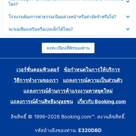
ข้อมูล
ไหร่?
แล้ว
บาง
ส่วน
ซ่อน
โรงแรมต้องการค่าธรรมเนียมล่วงหน้าหรือค่ามัดจำหรือไม่?
แล้ว
ข้อมูล
บาง
ซ่อน
จะขอเตียงเสริมหรือเปลเด็กได้ไหม?
ส่วน
ข้อมูล
แล้ว
บาง
ส่วน
แล้ว
ลงทะเบียนที่พักของท่าน
เวอร์ชั่นคอมพิวเตอร์
ข้อกำหนดในการให้บริการ
วิธีการทำงานของเรา
แถลงการณ์ความเป็นส่วนตัว
แถลงการณ์ด้านการค้าแรงงานทาสยุคใหม่
แถลงการณ์ด้านสิทธิมนุษยชน
เกี่ยวกับ Booking.com
ลิขสิทธิ์ © 1996–2026 Booking.com™. สงวนลิขสิทธิ์.
รหัสอ้างอิงของท่าน:
E320DBD