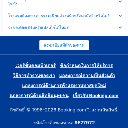
ข้อมูล
ไหร่?
แล้ว
บาง
ส่วน
ซ่อน
โรงแรมต้องการค่าธรรมเนียมล่วงหน้าหรือค่ามัดจำหรือไม่?
แล้ว
ข้อมูล
บาง
ซ่อน
จะขอเตียงเสริมหรือเปลเด็กได้ไหม?
ส่วน
ข้อมูล
แล้ว
บาง
ส่วน
แล้ว
ลงทะเบียนที่พักของท่าน
เวอร์ชั่นคอมพิวเตอร์
ข้อกำหนดในการให้บริการ
วิธีการทำงานของเรา
แถลงการณ์ความเป็นส่วนตัว
แถลงการณ์ด้านการค้าแรงงานทาสยุคใหม่
แถลงการณ์ด้านสิทธิมนุษยชน
เกี่ยวกับ Booking.com
ลิขสิทธิ์ © 1996–2026 Booking.com™. สงวนลิขสิทธิ์.
รหัสอ้างอิงของท่าน:
9F27972