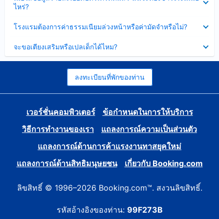
ข้อมูล
ไหร่?
แล้ว
บาง
ส่วน
ซ่อน
โรงแรมต้องการค่าธรรมเนียมล่วงหน้าหรือค่ามัดจำหรือไม่?
แล้ว
ข้อมูล
บาง
ซ่อน
จะขอเตียงเสริมหรือเปลเด็กได้ไหม?
ส่วน
ข้อมูล
แล้ว
บาง
ส่วน
แล้ว
ลงทะเบียนที่พักของท่าน
เวอร์ชั่นคอมพิวเตอร์
ข้อกำหนดในการให้บริการ
วิธีการทำงานของเรา
แถลงการณ์ความเป็นส่วนตัว
แถลงการณ์ด้านการค้าแรงงานทาสยุคใหม่
แถลงการณ์ด้านสิทธิมนุษยชน
เกี่ยวกับ Booking.com
ลิขสิทธิ์ © 1996–2026 Booking.com™. สงวนลิขสิทธิ์.
รหัสอ้างอิงของท่าน:
99F273B