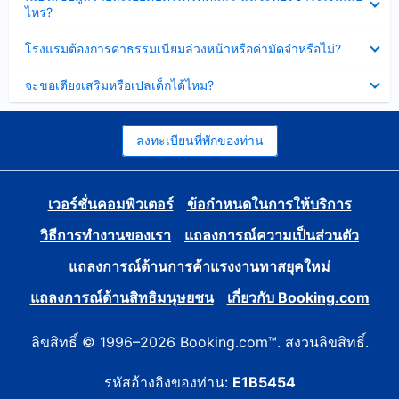
ข้อมูล
ไหร่?
แล้ว
บาง
ส่วน
ซ่อน
โรงแรมต้องการค่าธรรมเนียมล่วงหน้าหรือค่ามัดจำหรือไม่?
แล้ว
ข้อมูล
บาง
ซ่อน
จะขอเตียงเสริมหรือเปลเด็กได้ไหม?
ส่วน
ข้อมูล
แล้ว
บาง
ส่วน
แล้ว
ลงทะเบียนที่พักของท่าน
เวอร์ชั่นคอมพิวเตอร์
ข้อกำหนดในการให้บริการ
วิธีการทำงานของเรา
แถลงการณ์ความเป็นส่วนตัว
แถลงการณ์ด้านการค้าแรงงานทาสยุคใหม่
แถลงการณ์ด้านสิทธิมนุษยชน
เกี่ยวกับ Booking.com
ลิขสิทธิ์ © 1996–2026 Booking.com™. สงวนลิขสิทธิ์.
รหัสอ้างอิงของท่าน:
E1B5454