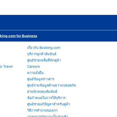
king.com for Business
เกี่ยวกับ Booking.com
บริการลูกค้าสัมพันธ์
ศูนย์ช่วยเหลือที่พักคู่ค้า
บ Travel
Careers
ความยั่งยืน
ศูนย์ข้อมูลข่าวสาร
ศูนย์รวมข้อมูลด้านความปลอดภัย
ฝ่ายนักลงทุนสัมพันธ์
ข้อกำหนดในการให้บริการ
ศูนย์ช่วยแก้ปัญหาสำหรับคู่ค้า
วิธีการทำงานของเรา
แถลงการณ์ความเป็นส่วนตัว