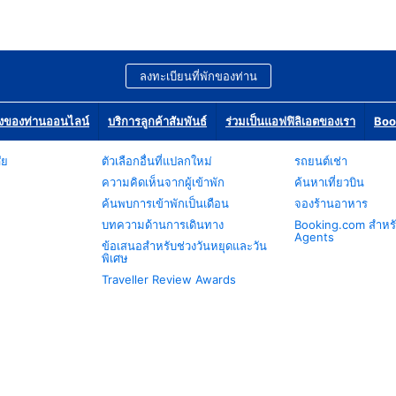
ลงทะเบียนที่พักของท่าน
องของท่านออนไลน์
บริการลูกค้าสัมพันธ์
ร่วมเป็นแอฟฟิลิเอตของเรา
Boo
ัย
ตัวเลือกอื่นที่แปลกใหม่
รถยนต์เช่า
ความคิดเห็นจากผู้เข้าพัก
ค้นหาเที่ยวบิน
ค้นพบการเข้าพักเป็นเดือน
จองร้านอาหาร
บทความด้านการเดินทาง
Booking.com สำหรั
Agents
ข้อเสนอสำหรับช่วงวันหยุดและวัน
พิเศษ
Traveller Review Awards