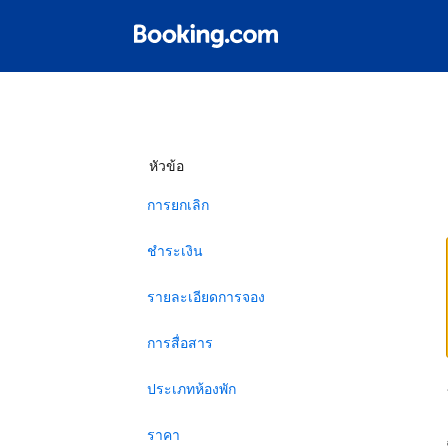
หัวข้อ
การยกเลิก
ชำระเงิน
รายละเอียดการจอง
การสื่อสาร
ประเภทห้องพัก
ราคา