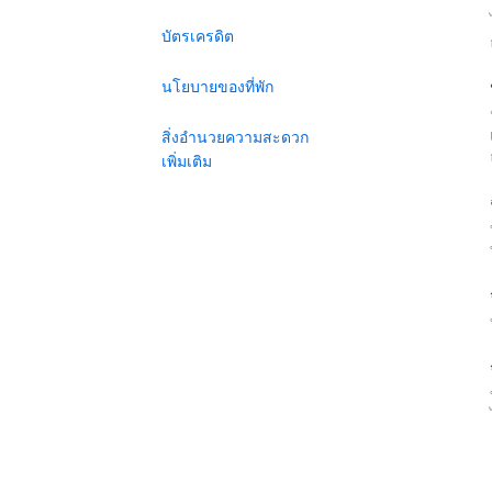
บัตรเครดิต
นโยบายของที่พัก
สิ่งอำนวยความสะดวก
เพิ่มเติม