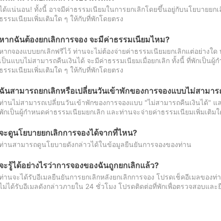
ได้แน่นอน! ทั้งนี้ อาจมีค่าธรรมเนียมในการยกเลิกโดยขึ้นอยู่กับนโยบายยกเ
ธรรมเนียมเพิ่มเติมใด ๆ ให้กับที่พักโดยตรง
หากฉันต้องยกเลิกการจอง จะมีค่าธรรมเนียมไหม?
หากจองแบบยกเลิกฟรีไว้ ท่านจะไม่ต้องจ่ายค่าธรรมเนียมยกเลิกแต่อย่างใด
เป็นแบบไม่สามารถคืนเงินได้ จะมีค่าธรรมเนียมเมื่อยกเลิก ทั้งนี้ ที่พักเป็
ธรรมเนียมเพิ่มเติมใด ๆ ให้กับที่พักโดยตรง
ฉันสามารถยกเลิกหรือเปลี่ยนวันเข้าพักของการจองแบบไม่สามารถ
ท่านไม่สามารถเปลี่ยนวันเข้าพักของการจองแบบ "ไม่สามารถคืนเงินได้" แล
พักเป็นผู้กำหนดค่าธรรมเนียมยกเลิก และท่านจะจ่ายค่าธรรมเนียมเพิ่มเติมใด
จะดูนโยบายยกเลิกการจองได้จากที่ไหน?
ท่านสามารถดูนโยบายดังกล่าวได้ในข้อมูลยืนยันการจองของท่าน
จะรู้ได้อย่างไรว่าการจองของฉันถูกยกเลิกแล้ว?
ท่านจะได้รับอีเมลยืนยันการยกเลิกหลังยกเลิกการจอง โปรดเช็คอีเมลของท่
ไม่ได้รับอีเมลดังกล่าวภายใน 24 ชั่วโมง โปรดติดต่อที่พักเพื่อตรวจสอบและยื