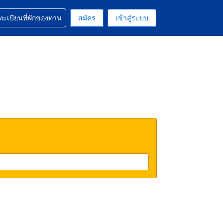
มช่วยเหลือเกี่ยวกับการจองของท่าน
ทะเบียนที่พักของท่าน
สมัคร
เข้าสู่ระบบ
่านเลือกในปัจจุบันคือ ดอลลาร์สหรัฐอเมริกา
่ท่านเลือกในปัจจุบันคือ ไทย