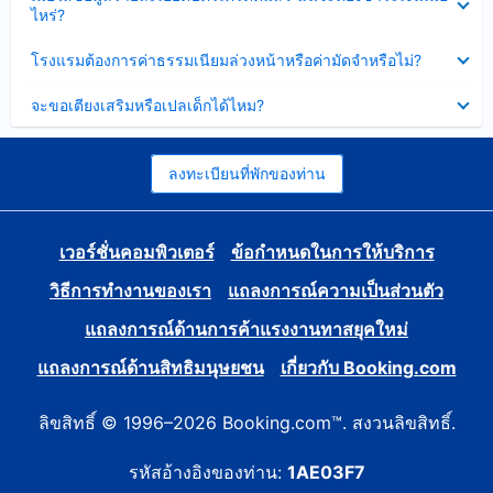
ข้อมูล
ไหร่?
แล้ว
บาง
ส่วน
ซ่อน
โรงแรมต้องการค่าธรรมเนียมล่วงหน้าหรือค่ามัดจำหรือไม่?
แล้ว
ข้อมูล
บาง
ซ่อน
จะขอเตียงเสริมหรือเปลเด็กได้ไหม?
ส่วน
ข้อมูล
แล้ว
บาง
ส่วน
แล้ว
ลงทะเบียนที่พักของท่าน
เวอร์ชั่นคอมพิวเตอร์
ข้อกำหนดในการให้บริการ
วิธีการทำงานของเรา
แถลงการณ์ความเป็นส่วนตัว
แถลงการณ์ด้านการค้าแรงงานทาสยุคใหม่
แถลงการณ์ด้านสิทธิมนุษยชน
เกี่ยวกับ Booking.com
ลิขสิทธิ์ © 1996–2026 Booking.com™. สงวนลิขสิทธิ์.
รหัสอ้างอิงของท่าน:
1AE03F7