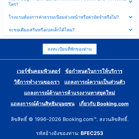
ข้อมูล
ไหร่?
แล้ว
บาง
ส่วน
ซ่อน
โรงแรมต้องการค่าธรรมเนียมล่วงหน้าหรือค่ามัดจำหรือไม่?
แล้ว
ข้อมูล
บาง
ซ่อน
จะขอเตียงเสริมหรือเปลเด็กได้ไหม?
ส่วน
ข้อมูล
แล้ว
บาง
ส่วน
แล้ว
ลงทะเบียนที่พักของท่าน
เวอร์ชั่นคอมพิวเตอร์
ข้อกำหนดในการให้บริการ
วิธีการทำงานของเรา
แถลงการณ์ความเป็นส่วนตัว
แถลงการณ์ด้านการค้าแรงงานทาสยุคใหม่
แถลงการณ์ด้านสิทธิมนุษยชน
เกี่ยวกับ Booking.com
ลิขสิทธิ์ © 1996–2026 Booking.com™. สงวนลิขสิทธิ์.
รหัสอ้างอิงของท่าน:
BFEC253