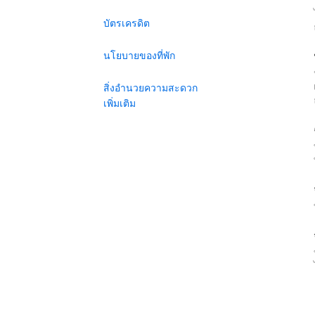
บัตรเครดิต
นโยบายของที่พัก
สิ่งอำนวยความสะดวก
เพิ่มเติม