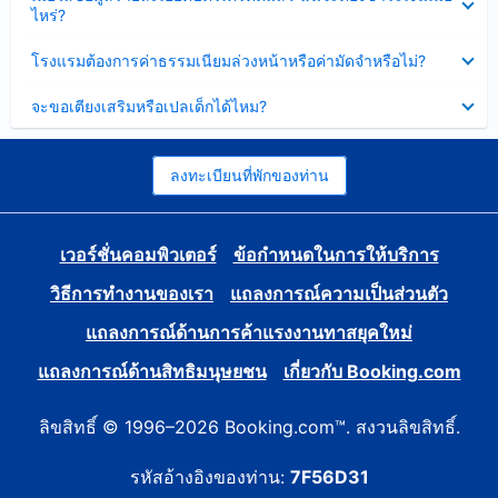
ข้อมูล
ไหร่?
แล้ว
บาง
ส่วน
ซ่อน
โรงแรมต้องการค่าธรรมเนียมล่วงหน้าหรือค่ามัดจำหรือไม่?
แล้ว
ข้อมูล
บาง
ซ่อน
จะขอเตียงเสริมหรือเปลเด็กได้ไหม?
ส่วน
ข้อมูล
แล้ว
บาง
ส่วน
แล้ว
ลงทะเบียนที่พักของท่าน
เวอร์ชั่นคอมพิวเตอร์
ข้อกำหนดในการให้บริการ
วิธีการทำงานของเรา
แถลงการณ์ความเป็นส่วนตัว
แถลงการณ์ด้านการค้าแรงงานทาสยุคใหม่
แถลงการณ์ด้านสิทธิมนุษยชน
เกี่ยวกับ Booking.com
ลิขสิทธิ์ © 1996–2026 Booking.com™. สงวนลิขสิทธิ์.
รหัสอ้างอิงของท่าน:
7F56D31