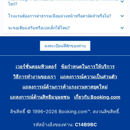
ข้อมูล
ไหร่?
แล้ว
บาง
ส่วน
ซ่อน
โรงแรมต้องการค่าธรรมเนียมล่วงหน้าหรือค่ามัดจำหรือไม่?
แล้ว
ข้อมูล
บาง
ซ่อน
จะขอเตียงเสริมหรือเปลเด็กได้ไหม?
ส่วน
ข้อมูล
แล้ว
บาง
ส่วน
แล้ว
ลงทะเบียนที่พักของท่าน
เวอร์ชั่นคอมพิวเตอร์
ข้อกำหนดในการให้บริการ
วิธีการทำงานของเรา
แถลงการณ์ความเป็นส่วนตัว
แถลงการณ์ด้านการค้าแรงงานทาสยุคใหม่
แถลงการณ์ด้านสิทธิมนุษยชน
เกี่ยวกับ Booking.com
ลิขสิทธิ์ © 1996–2026 Booking.com™. สงวนลิขสิทธิ์.
รหัสอ้างอิงของท่าน:
C14B9BC