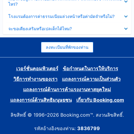
ข้อมูล
ไหร่?
แล้ว
บาง
ส่วน
ซ่อน
โรงแรมต้องการค่าธรรมเนียมล่วงหน้าหรือค่ามัดจำหรือไม่?
แล้ว
ข้อมูล
บาง
ซ่อน
จะขอเตียงเสริมหรือเปลเด็กได้ไหม?
ส่วน
ข้อมูล
แล้ว
บาง
ส่วน
แล้ว
ลงทะเบียนที่พักของท่าน
เวอร์ชั่นคอมพิวเตอร์
ข้อกำหนดในการให้บริการ
วิธีการทำงานของเรา
แถลงการณ์ความเป็นส่วนตัว
แถลงการณ์ด้านการค้าแรงงานทาสยุคใหม่
แถลงการณ์ด้านสิทธิมนุษยชน
เกี่ยวกับ Booking.com
ลิขสิทธิ์ © 1996–2026 Booking.com™. สงวนลิขสิทธิ์.
รหัสอ้างอิงของท่าน:
3836799