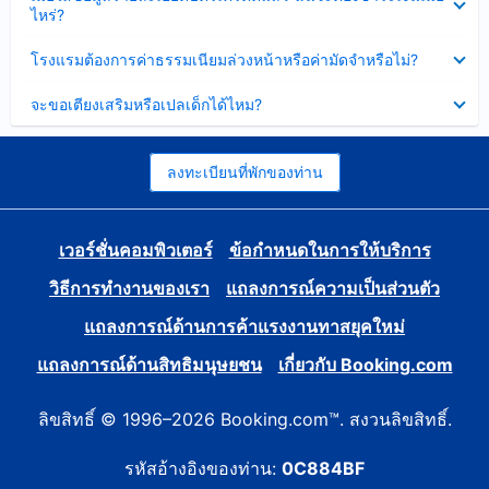
ข้อมูล
ไหร่?
แล้ว
บาง
ส่วน
ซ่อน
โรงแรมต้องการค่าธรรมเนียมล่วงหน้าหรือค่ามัดจำหรือไม่?
แล้ว
ข้อมูล
บาง
ซ่อน
จะขอเตียงเสริมหรือเปลเด็กได้ไหม?
ส่วน
ข้อมูล
แล้ว
บาง
ส่วน
แล้ว
ลงทะเบียนที่พักของท่าน
เวอร์ชั่นคอมพิวเตอร์
ข้อกำหนดในการให้บริการ
วิธีการทำงานของเรา
แถลงการณ์ความเป็นส่วนตัว
แถลงการณ์ด้านการค้าแรงงานทาสยุคใหม่
แถลงการณ์ด้านสิทธิมนุษยชน
เกี่ยวกับ Booking.com
ลิขสิทธิ์ © 1996–2026 Booking.com™. สงวนลิขสิทธิ์.
รหัสอ้างอิงของท่าน:
0C884BF