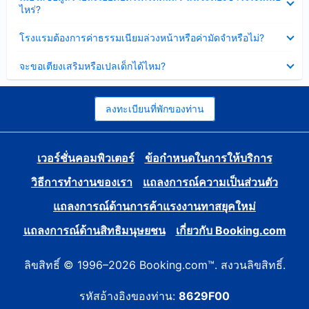
ข้อมูล
ไหร่?
แล้ว
บาง
ส่วน
ซ่อน
โรงแรมต้องการค่าธรรมเนียมล่วงหน้าหรือค่ามัดจำหรือไม่?
แล้ว
ข้อมูล
บาง
ซ่อน
จะขอเตียงเสริมหรือเปลเด็กได้ไหม?
ส่วน
ข้อมูล
แล้ว
บาง
ส่วน
แล้ว
ลงทะเบียนที่พักของท่าน
เวอร์ชั่นคอมพิวเตอร์
ข้อกำหนดในการให้บริการ
วิธีการทำงานของเรา
แถลงการณ์ความเป็นส่วนตัว
แถลงการณ์ด้านการค้าแรงงานทาสยุคใหม่
แถลงการณ์ด้านสิทธิมนุษยชน
เกี่ยวกับ Booking.com
ลิขสิทธิ์ © 1996–2026 Booking.com™. สงวนลิขสิทธิ์.
รหัสอ้างอิงของท่าน:
8629F00