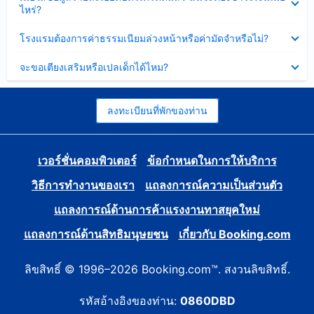
ข้อมูล
ไหร่?
แล้ว
บาง
ส่วน
ซ่อน
โรงแรมต้องการค่าธรรมเนียมล่วงหน้าหรือค่ามัดจำหรือไม่?
แล้ว
ข้อมูล
บาง
ซ่อน
จะขอเตียงเสริมหรือเปลเด็กได้ไหม?
ส่วน
ข้อมูล
แล้ว
บาง
ส่วน
แล้ว
ลงทะเบียนที่พักของท่าน
เวอร์ชั่นคอมพิวเตอร์
ข้อกำหนดในการให้บริการ
วิธีการทำงานของเรา
แถลงการณ์ความเป็นส่วนตัว
แถลงการณ์ด้านการค้าแรงงานทาสยุคใหม่
แถลงการณ์ด้านสิทธิมนุษยชน
เกี่ยวกับ Booking.com
ลิขสิทธิ์ © 1996–2026 Booking.com™. สงวนลิขสิทธิ์.
รหัสอ้างอิงของท่าน:
0860DBD