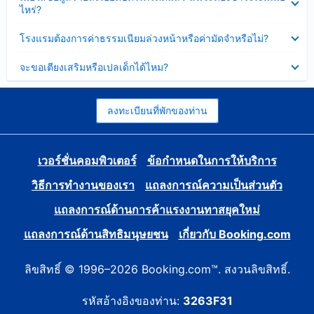
ข้อมูล
ไหร่?
แล้ว
บาง
ส่วน
ซ่อน
โรงแรมต้องการค่าธรรมเนียมล่วงหน้าหรือค่ามัดจำหรือไม่?
แล้ว
ข้อมูล
บาง
ซ่อน
จะขอเตียงเสริมหรือเปลเด็กได้ไหม?
ส่วน
ข้อมูล
แล้ว
บาง
ส่วน
แล้ว
ลงทะเบียนที่พักของท่าน
เวอร์ชั่นคอมพิวเตอร์
ข้อกำหนดในการให้บริการ
วิธีการทำงานของเรา
แถลงการณ์ความเป็นส่วนตัว
แถลงการณ์ด้านการค้าแรงงานทาสยุคใหม่
แถลงการณ์ด้านสิทธิมนุษยชน
เกี่ยวกับ Booking.com
ลิขสิทธิ์ © 1996–2026 Booking.com™. สงวนลิขสิทธิ์.
รหัสอ้างอิงของท่าน:
3263F31