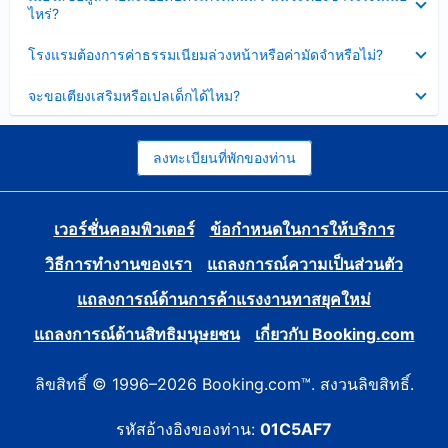
ข้อมูล
ไหร่?
แล้ว
บาง
ส่วน
ซ่อน
โรงแรมต้องการค่าธรรมเนียมล่วงหน้าหรือค่ามัดจำหรือไม่?
แล้ว
ข้อมูล
บาง
ซ่อน
จะขอเตียงเสริมหรือเปลเด็กได้ไหม?
ส่วน
ข้อมูล
แล้ว
บาง
ส่วน
แล้ว
ลงทะเบียนที่พักของท่าน
เวอร์ชั่นคอมพิวเตอร์
ข้อกำหนดในการให้บริการ
วิธีการทำงานของเรา
แถลงการณ์ความเป็นส่วนตัว
แถลงการณ์ด้านการค้าแรงงานทาสยุคใหม่
แถลงการณ์ด้านสิทธิมนุษยชน
เกี่ยวกับ Booking.com
ลิขสิทธิ์ © 1996–2026 Booking.com™. สงวนลิขสิทธิ์.
รหัสอ้างอิงของท่าน:
01C5AF7