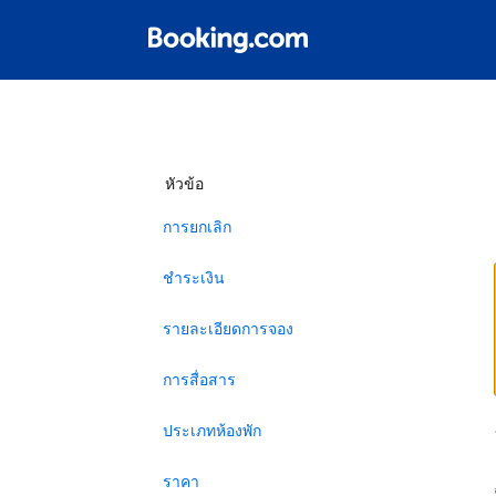
หัวข้อ
การยกเลิก
ชำระเงิน
รายละเอียดการจอง
การสื่อสาร
ประเภทห้องพัก
ราคา