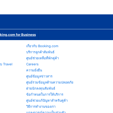
king.com for Business
เกี่ยวกับ Booking.com
บริการลูกค้าสัมพันธ์
ศูนย์ช่วยเหลือที่พักคู่ค้า
บ Travel
Careers
ความยั่งยืน
ศูนย์ข้อมูลข่าวสาร
ศูนย์รวมข้อมูลด้านความปลอดภัย
ฝ่ายนักลงทุนสัมพันธ์
ข้อกำหนดในการให้บริการ
ศูนย์ช่วยแก้ปัญหาสำหรับคู่ค้า
วิธีการทำงานของเรา
แถลงการณ์ความเป็นส่วนตัว