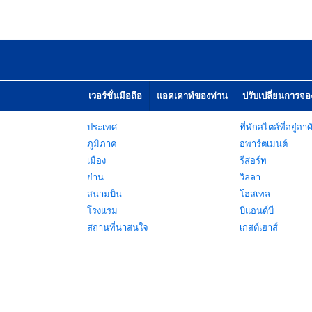
เวอร์ชั่นมือถือ
แอคเคาท์ของท่าน
ปรับเปลี่ยนการจ
ประเทศ
ที่พักสไตล์ที่อยู่อาศ
ภูมิภาค
อพาร์ตเมนต์
เมือง
รีสอร์ท
ย่าน
วิลลา
สนามบิน
โฮสเทล
โรงแรม
บีแอนด์บี
สถานที่น่าสนใจ
เกสต์เฮาส์