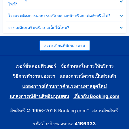
ข้อมูล
ไหร่?
แล้ว
บาง
ส่วน
ซ่อน
โรงแรมต้องการค่าธรรมเนียมล่วงหน้าหรือค่ามัดจำหรือไม่?
แล้ว
ข้อมูล
บาง
ซ่อน
จะขอเตียงเสริมหรือเปลเด็กได้ไหม?
ส่วน
ข้อมูล
แล้ว
บาง
ส่วน
แล้ว
ลงทะเบียนที่พักของท่าน
เวอร์ชั่นคอมพิวเตอร์
ข้อกำหนดในการให้บริการ
วิธีการทำงานของเรา
แถลงการณ์ความเป็นส่วนตัว
แถลงการณ์ด้านการค้าแรงงานทาสยุคใหม่
แถลงการณ์ด้านสิทธิมนุษยชน
เกี่ยวกับ Booking.com
ลิขสิทธิ์ © 1996–2026 Booking.com™. สงวนลิขสิทธิ์.
รหัสอ้างอิงของท่าน:
41B6333