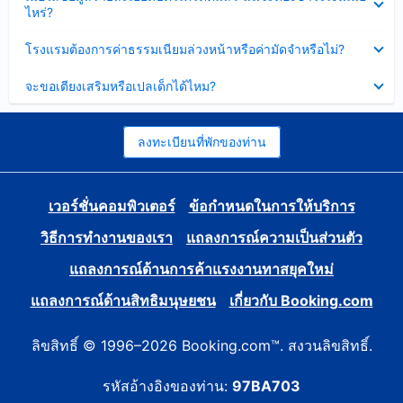
ข้อมูล
ไหร่?
แล้ว
บาง
ส่วน
ซ่อน
โรงแรมต้องการค่าธรรมเนียมล่วงหน้าหรือค่ามัดจำหรือไม่?
แล้ว
ข้อมูล
บาง
ซ่อน
จะขอเตียงเสริมหรือเปลเด็กได้ไหม?
ส่วน
ข้อมูล
แล้ว
บาง
ส่วน
แล้ว
ลงทะเบียนที่พักของท่าน
เวอร์ชั่นคอมพิวเตอร์
ข้อกำหนดในการให้บริการ
วิธีการทำงานของเรา
แถลงการณ์ความเป็นส่วนตัว
แถลงการณ์ด้านการค้าแรงงานทาสยุคใหม่
แถลงการณ์ด้านสิทธิมนุษยชน
เกี่ยวกับ Booking.com
ลิขสิทธิ์ © 1996–2026 Booking.com™. สงวนลิขสิทธิ์.
รหัสอ้างอิงของท่าน:
97BA703