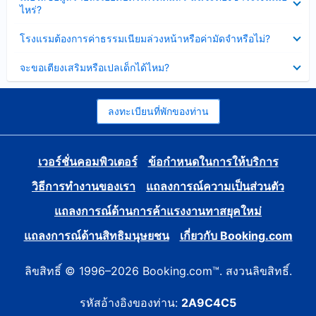
ข้อมูล
ไหร่?
แล้ว
บาง
ส่วน
ซ่อน
โรงแรมต้องการค่าธรรมเนียมล่วงหน้าหรือค่ามัดจำหรือไม่?
แล้ว
ข้อมูล
บาง
ซ่อน
จะขอเตียงเสริมหรือเปลเด็กได้ไหม?
ส่วน
ข้อมูล
แล้ว
บาง
ส่วน
แล้ว
ลงทะเบียนที่พักของท่าน
เวอร์ชั่นคอมพิวเตอร์
ข้อกำหนดในการให้บริการ
วิธีการทำงานของเรา
แถลงการณ์ความเป็นส่วนตัว
แถลงการณ์ด้านการค้าแรงงานทาสยุคใหม่
แถลงการณ์ด้านสิทธิมนุษยชน
เกี่ยวกับ Booking.com
ลิขสิทธิ์ © 1996–2026 Booking.com™. สงวนลิขสิทธิ์.
รหัสอ้างอิงของท่าน:
2A9C4C5