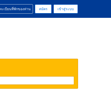
มช่วยเหลือเกี่ยวกับการจองของท่าน
ทะเบียนที่พักของท่าน
สมัคร
เข้าสู่ระบบ
่านเลือกในปัจจุบันคือ ดอลลาร์สหรัฐอเมริกา
่ท่านเลือกในปัจจุบันคือ ไทย