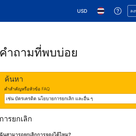
USD
รับควา
ลง
เลือกสกุลเงิน. สกุลเงินที่ท
เลือกภาษา. ภาษาที
คำถามที่พบบ่อย
ค้นหา
คำสำคัญหรือหัวข้อ FAQ
การยกเลิก
ฉันสามารถยกเลิกการจองได้ไหม?