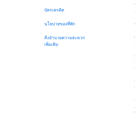
บัตรเครดิต
นโยบายของที่พัก
สิ่งอำนวยความสะดวก
เพิ่มเติม