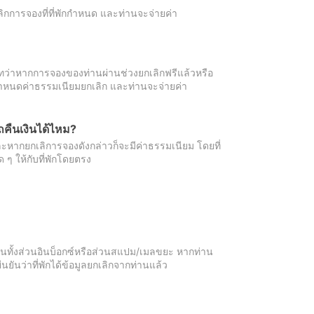
ลิกการจองที่ที่พักกำหนด และท่านจะจ่ายค่า
 ทว่าหากการจองของท่านผ่านช่วงยกเลิกฟรีแล้วหรือ
นผู้กำหนดค่าธรรมเนียมยกเลิก และท่านจะจ่ายค่า
คืนเงินได้ไหม?
ะหากยกเลิการจองดังกล่าวก็จะมีค่าธรรมเนียม โดยที่
 ๆ ให้กับที่พักโดยตรง
านทั้งส่วนอินบ็อกซ์หรือส่วนสแปม/เมลขยะ หากท่าน
นยันว่าที่พักได้ข้อมูลยกเลิกจากท่านแล้ว