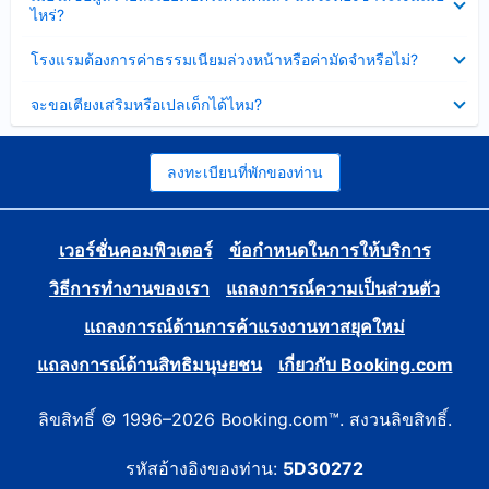
ข้อมูล
ไหร่?
แล้ว
บาง
ส่วน
ซ่อน
โรงแรมต้องการค่าธรรมเนียมล่วงหน้าหรือค่ามัดจำหรือไม่?
แล้ว
ข้อมูล
บาง
ซ่อน
จะขอเตียงเสริมหรือเปลเด็กได้ไหม?
ส่วน
ข้อมูล
แล้ว
บาง
ส่วน
แล้ว
ลงทะเบียนที่พักของท่าน
เวอร์ชั่นคอมพิวเตอร์
ข้อกำหนดในการให้บริการ
วิธีการทำงานของเรา
แถลงการณ์ความเป็นส่วนตัว
แถลงการณ์ด้านการค้าแรงงานทาสยุคใหม่
แถลงการณ์ด้านสิทธิมนุษยชน
เกี่ยวกับ Booking.com
ลิขสิทธิ์ © 1996–2026 Booking.com™. สงวนลิขสิทธิ์.
รหัสอ้างอิงของท่าน:
5D30272