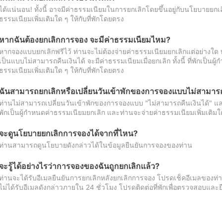
ได้แน่นอน! ทั้งนี้ อาจมีค่าธรรมเนียมในการยกเลิกโดยขึ้นอยู่กับนโยบายยกเ
ธรรมเนียมเพิ่มเติมใด ๆ ให้กับที่พักโดยตรง
หากฉันต้องยกเลิกการจอง จะมีค่าธรรมเนียมไหม?
หากจองแบบยกเลิกฟรีไว้ ท่านจะไม่ต้องจ่ายค่าธรรมเนียมยกเลิกแต่อย่างใด
เป็นแบบไม่สามารถคืนเงินได้ จะมีค่าธรรมเนียมเมื่อยกเลิก ทั้งนี้ ที่พักเป็
ธรรมเนียมเพิ่มเติมใด ๆ ให้กับที่พักโดยตรง
ฉันสามารถยกเลิกหรือเปลี่ยนวันเข้าพักของการจองแบบไม่สามารถ
ท่านไม่สามารถเปลี่ยนวันเข้าพักของการจองแบบ "ไม่สามารถคืนเงินได้" แล
พักเป็นผู้กำหนดค่าธรรมเนียมยกเลิก และท่านจะจ่ายค่าธรรมเนียมเพิ่มเติมใด
จะดูนโยบายยกเลิกการจองได้จากที่ไหน?
ท่านสามารถดูนโยบายดังกล่าวได้ในข้อมูลยืนยันการจองของท่าน
จะรู้ได้อย่างไรว่าการจองของฉันถูกยกเลิกแล้ว?
ท่านจะได้รับอีเมลยืนยันการยกเลิกหลังยกเลิกการจอง โปรดเช็คอีเมลของท่
ไม่ได้รับอีเมลดังกล่าวภายใน 24 ชั่วโมง โปรดติดต่อที่พักเพื่อตรวจสอบและยื