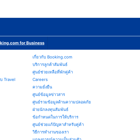
king.com for Business
เกี่ยวกับ Booking.com
บริการลูกค้าสัมพันธ์
ศูนย์ช่วยเหลือที่พักคู่ค้า
บ Travel
Careers
ความยั่งยืน
ศูนย์ข้อมูลข่าวสาร
ศูนย์รวมข้อมูลด้านความปลอดภัย
ฝ่ายนักลงทุนสัมพันธ์
ข้อกำหนดในการให้บริการ
ศูนย์ช่วยแก้ปัญหาสำหรับคู่ค้า
วิธีการทำงานของเรา
แถลงการณ์ความเป็นส่วนตัว