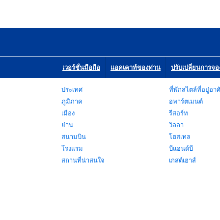
เวอร์ชั่นมือถือ
แอคเคาท์ของท่าน
ปรับเปลี่ยนการจ
ประเทศ
ที่พักสไตล์ที่อยู่อาศ
ภูมิภาค
อพาร์ตเมนต์
เมือง
รีสอร์ท
ย่าน
วิลลา
สนามบิน
โฮสเทล
โรงแรม
บีแอนด์บี
สถานที่น่าสนใจ
เกสต์เฮาส์