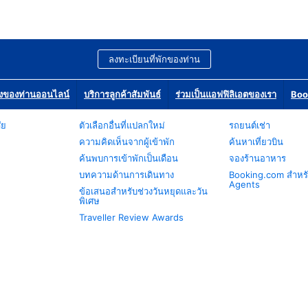
ลงทะเบียนที่พักของท่าน
องของท่านออนไลน์
บริการลูกค้าสัมพันธ์
ร่วมเป็นแอฟฟิลิเอตของเรา
Boo
ัย
ตัวเลือกอื่นที่แปลกใหม่
รถยนต์เช่า
ความคิดเห็นจากผู้เข้าพัก
ค้นหาเที่ยวบิน
ค้นพบการเข้าพักเป็นเดือน
จองร้านอาหาร
บทความด้านการเดินทาง
Booking.com สำหรั
Agents
ข้อเสนอสำหรับช่วงวันหยุดและวัน
พิเศษ
Traveller Review Awards