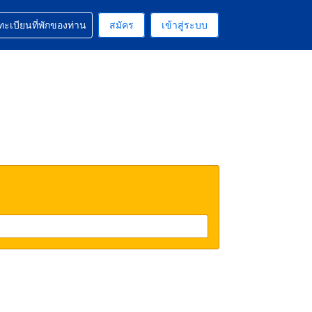
มช่วยเหลือเกี่ยวกับการจองของท่าน
ทะเบียนที่พักของท่าน
สมัคร
เข้าสู่ระบบ
่านเลือกในปัจจุบันคือ ดอลลาร์สหรัฐอเมริกา
่ท่านเลือกในปัจจุบันคือ ไทย